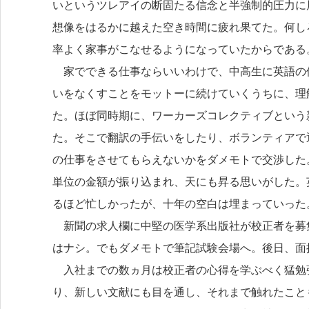
いというツレアイの断固たる信念と半強制的圧力に
想像をはるかに越えた空き時間に疲れ果てた。何し
率よく家事がこなせるようになっていたからである
家でできる仕事ならいいわけで、中高生に英語の
いをなくすことをモットーに続けていくうちに、理
た。ほぼ同時期に、ワーカーズコレクティブという
た。そこで翻訳の手伝いをしたり、ボランティアで
の仕事をさせてもらえないかをダメモトで交渉した。
単位の金額が振り込まれ、天にも昇る思いがした。
るほど忙しかったが、十年の空白は埋まっていった
新聞の求人欄に中堅の医学系出版社が校正者を募集
はナシ。でもダメモトで筆記試験会場へ。後日、面
入社までの数ヵ月は校正者の心得を学ぶべく猛勉
り、新しい文献にも目を通し、それまで触れたこと