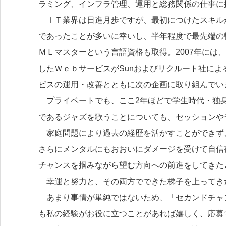
ラミング、インフラ管理、運用と総務関係の仕事に
ＩＴ業界は日進月歩ですが、最初につけたスキル
であったことが多いに幸いし、半年程度で最先端の
ＭＬマスターという言語資格も取得。2007年には
したＷｅｂサービスがSunおよびリクルート社による｢Ma
ビスの運用・改善とともに次の企画に取り組んでい
プライベートでも、ここ2年ほどで学生時代・独身
であるジャズを歌うことについても、セッションや
家庭問題により過去の経歴を活かすことができず
さらにメンタルにもおおいにダメージを受けて自信
チャンスを掴みながら望む方向への前進をしてきた
幸運と努力と、その両方でできた梯子を上ってき
あまり事情が単純ではないため、「セカンドチャ
も私の経験がお役に立つことがあれば嬉しく、応募