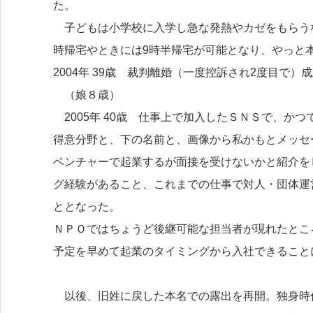
た。
子どもは小学校に入学し急な発熱やカゼをもらうな
時帰宅やときには9時半帰宅が可能となり、やっと
2004年 39歳 裁判離婚（一度控訴され2度目で
（娘８歳）
2005年 40歳 仕事上で加入したＳＮＳで、か
得意分野と、下の名前と、画像から私かもとメッセ
ベンチャーで起業するが面接を受けないかと紹介を
グ経験があること、これまでの仕事で対人・団体運
ととなった。
ＮＰＯではちょうど後継可能な担当者が現れたとこ
予定を早めて起業のタイミングから入社できること
以後、旧姓に戻した本名での露出を再開。独身時