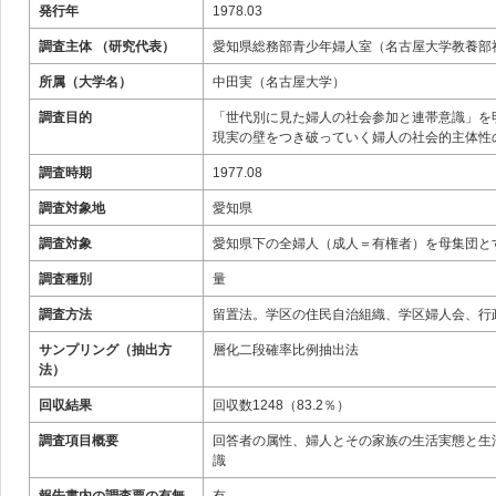
発行年
1978.03
調査主体 （研究代表）
愛知県総務部青少年婦人室（名古屋大学教養部
所属（大学名）
中田実（名古屋大学）
調査目的
「世代別に見た婦人の社会参加と連帯意識」を
現実の壁をつき破っていく婦人の社会的主体性
調査時期
1977.08
調査対象地
愛知県
調査対象
愛知県下の全婦人（成人＝有権者）を母集団とす
調査種別
量
調査方法
留置法。学区の住民自治組織、学区婦人会、行
サンプリング（抽出方
層化二段確率比例抽出法
法）
回収結果
回収数1248（83.2％）
調査項目概要
回答者の属性、婦人とその家族の生活実態と生
識