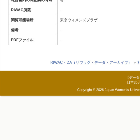
報告書内の調査票の有無
有
RIWAC所蔵
-
閲覧可能場所
東京ウィメンズプラザ
備考
-
PDFファイル
-
RIWAC・DA（リワック・データ・アーカイブ）
＞
【データ
日本女
Copyright © 2026 Japan Women's Universit