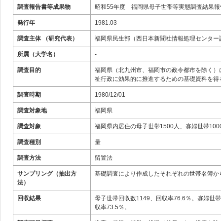
調査報告書等成果物
昭和55年度 福岡県母子世帯等実態調査結果報
発行年
1981.03
調査主体 （研究代表）
福岡県民生部（西日本新聞社情報処理センター
所属（大学名）
-
調査目的
福岡県（北九州市、福岡市の政令都市を除く）
祉行政に効果的に推進するための基礎資料を得
調査時期
1980/12/01
調査対象地
福岡県
調査対象
福岡県内居住の母子世帯1500人、寡婦世帯100
調査種別
量
調査方法
留置法
サンプリング（抽出方
基礎調査により作成したそれぞれの世帯名簿か
法）
回収結果
母子世帯回収数1149、回収率76.6％。寡婦世帯
収率73.5％。