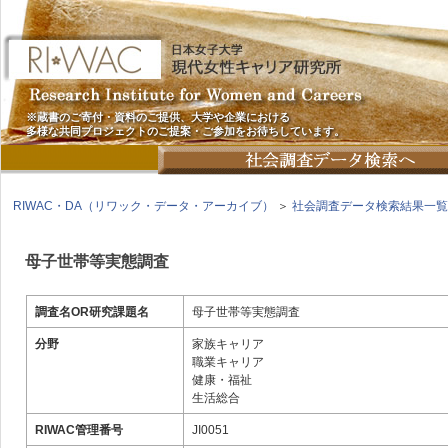
※蔵書のご寄付・資料のご提供、大学や企業における
多様な共同プロジェクトのご提案・ご参加をお待ちしています。
RIWAC・DA（リワック・データ・アーカイブ）
＞
社会調査データ検索結果一覧
母子世帯等実態調査
調査名OR研究課題名
母子世帯等実態調査
分野
家族キャリア
職業キャリア
健康・福祉
生活総合
RIWAC管理番号
JI0051