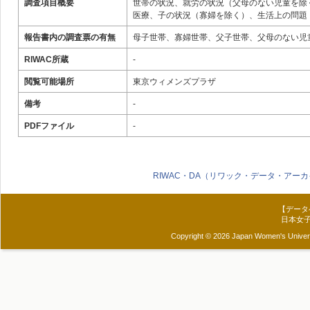
調査項目概要
世帯の状況、就労の状況（父母のない児童を除
医療、子の状況（寡婦を除く）、生活上の問題
報告書内の調査票の有無
母子世帯、寡婦世帯、父子世帯、父母のない児
RIWAC所蔵
-
閲覧可能場所
東京ウィメンズプラザ
備考
-
PDFファイル
-
RIWAC・DA（リワック・データ・アー
【データ
日本女
Copyright © 2026 Japan Women's Universit