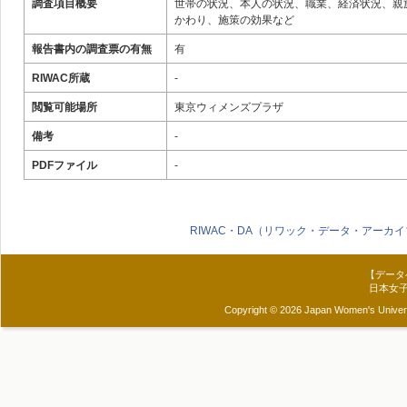
調査項目概要
世帯の状況、本人の状況、職業、経済状況、親
かわり、施策の効果など
報告書内の調査票の有無
有
RIWAC所蔵
-
閲覧可能場所
東京ウィメンズプラザ
備考
-
PDFファイル
-
RIWAC・DA（リワック・データ・アーカイ
【データ
日本女
Copyright © 2026 Japan Women's Universit