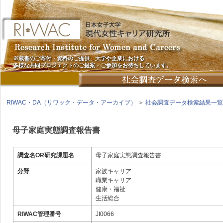
※蔵書のご寄付・資料のご提供、大学や企業における
多様な共同プロジェクトのご提案・ご参加をお待ちしています。
RIWAC・DA（リワック・データ・アーカイブ）
＞
社会調査データ検索結果一覧
母子家庭実態調査報告書
調査名OR研究課題名
母子家庭実態調査報告書
分野
家族キャリア
職業キャリア
健康・福祉
生活総合
RIWAC管理番号
JI0066