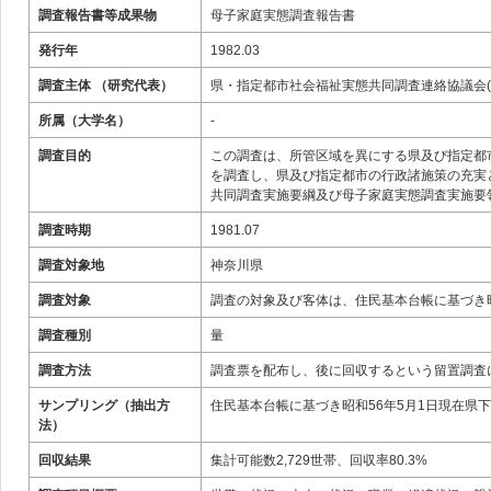
調査報告書等成果物
母子家庭実態調査報告書
発行年
1982.03
調査主体 （研究代表）
県・指定都市社会福祉実態共同調査連絡協議会(
所属（大学名）
-
調査目的
この調査は、所管区域を異にする県及び指定都
を調査し、県及び指定都市の行政諸施策の充実
共同調査実施要綱及び母子家庭実態調査実施要
調査時期
1981.07
調査対象地
神奈川県
調査対象
調査の対象及び客体は、住民基本台帳に基づき昭
調査種別
量
調査方法
調査票を配布し、後に回収するという留置調査
サンプリング（抽出方
住民基本台帳に基づき昭和56年5月1日現在県
法）
回収結果
集計可能数2,729世帯、回収率80.3%