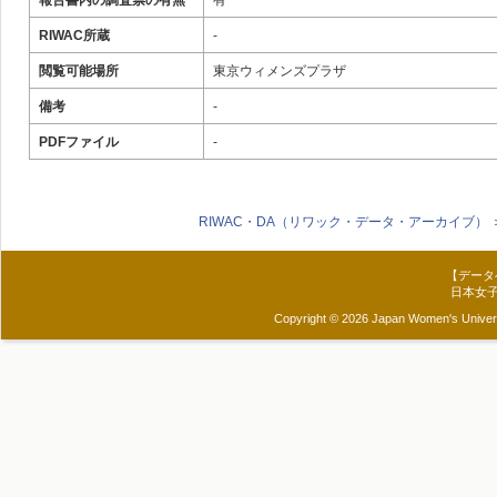
報告書内の調査票の有無
有
RIWAC所蔵
-
閲覧可能場所
東京ウィメンズプラザ
備考
-
PDFファイル
-
RIWAC・DA（リワック・データ・アーカイブ）
【データ
日本女
Copyright © 2026 Japan Women's Universit