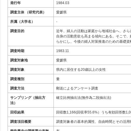
発行年
1984.03
調査主体 （研究代表）
愛媛県
所属（大学名）
-
調査目的
近年、婦人の活動は家庭から地域社会へ、さら
自身の活動意欲も高まる傾向にある。そこで、
らかにし、今後の婦人対策推進のための基礎資
調査時期
1983.11
調査対象地
愛媛県
調査対象
県内に居住する20歳以上の女性
調査種別
量
調査方法
郵送によるアンケート調査
サンプリング（抽出方
確立比例抽出法(無作為二段抽出法)
法）
回収結果
回収数1,166(回収率55.6%）うち有効回答数1,0
調査項目概要
調査対象者の基本的属性、自由時間とその活用