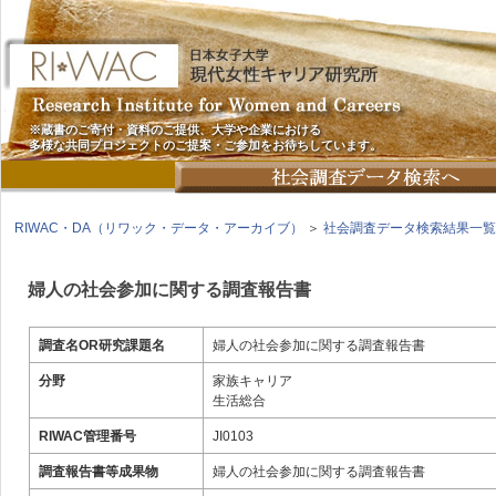
※蔵書のご寄付・資料のご提供、大学や企業における
多様な共同プロジェクトのご提案・ご参加をお待ちしています。
RIWAC・DA（リワック・データ・アーカイブ）
＞
社会調査データ検索結果一覧
婦人の社会参加に関する調査報告書
調査名OR研究課題名
婦人の社会参加に関する調査報告書
分野
家族キャリア
生活総合
RIWAC管理番号
JI0103
調査報告書等成果物
婦人の社会参加に関する調査報告書