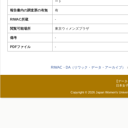
ート
報告書内の調査票の有無
有
RIWAC所蔵
-
閲覧可能場所
東京ウィメンズプラザ
備考
-
PDFファイル
-
RIWAC・DA（リワック・データ・アーカイブ）
【データ
日本女
Copyright © 2026 Japan Women's Universit