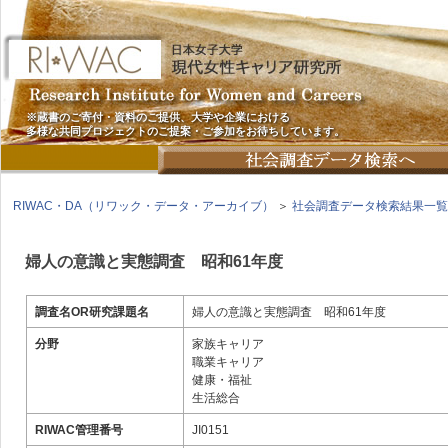
※蔵書のご寄付・資料のご提供、大学や企業における
多様な共同プロジェクトのご提案・ご参加をお待ちしています。
RIWAC・DA（リワック・データ・アーカイブ）
＞
社会調査データ検索結果一覧
婦人の意識と実態調査 昭和61年度
調査名OR研究課題名
婦人の意識と実態調査 昭和61年度
分野
家族キャリア
職業キャリア
健康・福祉
生活総合
RIWAC管理番号
JI0151