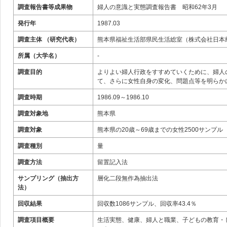
調査報告書等成果物
婦人の意識と実態調査報告書 昭和62年3月
発行年
1987.03
調査主体 （研究代表）
熊本県福祉生活部県民生活総室（株式会社日本
所属（大学名）
-
調査目的
よりよい婦人行政をすすめていくために、婦人
て、さらに女性自身の変化、問題点等を明らか
調査時期
1986.09～1986.10
調査対象地
熊本県
調査対象
熊本県の20歳～69歳までの女性2500サンプル
調査種別
量
調査方法
留置記入法
サンプリング（抽出方
層化二段無作為抽出法
法）
回収結果
回収数1086サンプル、回収率43.4％
調査項目概要
生活実態、健康、婦人と職業、子どもの教育・