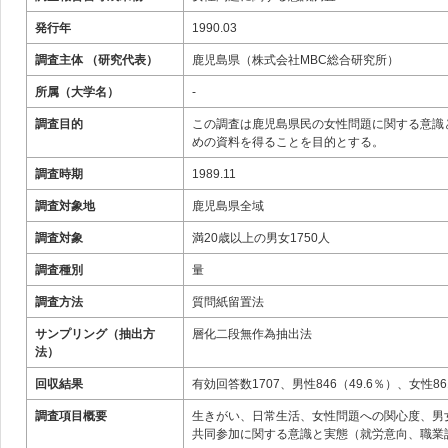
発行年
1990.03
調査主体 （研究代表）
鹿児島県（株式会社MBC総合研究所）
所属（大学名）
-
調査目的
この調査は鹿児島県民の女性問題に関する意識
めの資料を得ることを目的とする。
調査時期
1989.11
調査対象地
鹿児島県全域
調査対象
満20歳以上の男女1750人
調査種別
量
調査方法
質問紙留置法
サンプリング（抽出方
層化二段無作為抽出法
法）
回収結果
有効回答数1707、男性846（49.6％）、女性86
調査項目概要
生きがい、日常生活、女性問題への関心度、男
共同参加に関する意識と実態（就労意向、職業