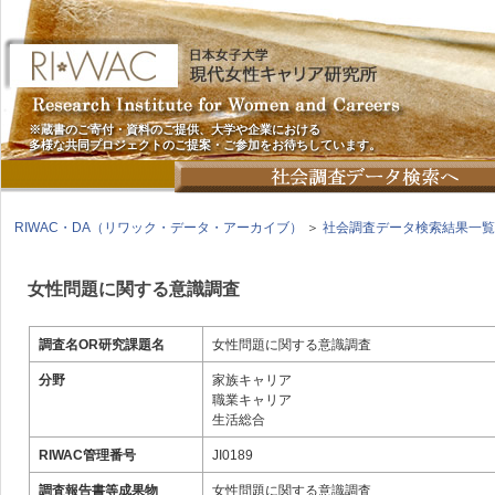
※蔵書のご寄付・資料のご提供、大学や企業における
多様な共同プロジェクトのご提案・ご参加をお待ちしています。
RIWAC・DA（リワック・データ・アーカイブ）
＞
社会調査データ検索結果一覧
女性問題に関する意識調査
調査名OR研究課題名
女性問題に関する意識調査
分野
家族キャリア
職業キャリア
生活総合
RIWAC管理番号
JI0189
調査報告書等成果物
女性問題に関する意識調査