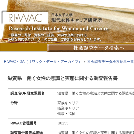
※蔵書のご寄付・資料のご提供、大学や企業における
多様な共同プロジェクトのご提案・ご参加をお待ちしています。
RIWAC・DA（リワック・データ・アーカイブ）
＞
社会調査データ検索結果一覧
滋賀県 働く女性の意識と実態に関する調査報告書
調査名OR研究課題名
滋賀県 働く女性の意識と実態に関する調査報
分野
家族キャリア
職業キャリア
健康・福祉
RIWAC管理番号
JI0255
調査報告書等成果物
滋賀県 働く女性の意識と実態に関する調査報