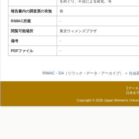
をめぐり、不況による変化、等
報告書内の調査票の有無
有
RIWAC所蔵
-
閲覧可能場所
東京ウィメンズプラザ
備考
-
PDFファイル
-
RIWAC・DA（リワック・データ・アーカイブ）
＞
社会
【データ
日本女
Copyright © 2026 Japan Women's Universit