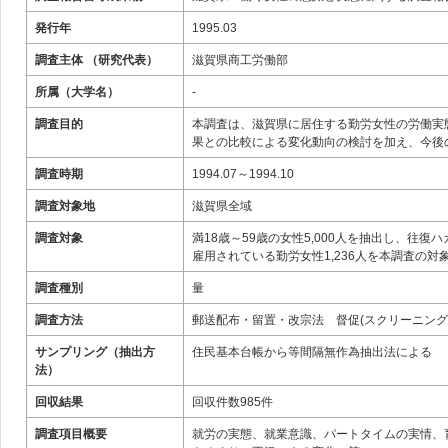
発行年
1995.03
調査主体 （研究代表）
滋賀県商工労働部
所属（大学名）
-
調査目的
本調査は、滋賀県に居住する勤労女性の労働実
果との比較による変化動向の検討を加え、今後
調査時期
1994.07～1994.10
調査対象地
滋賀県全域
調査対象
満18歳～59歳の女性5,000人を抽出し、往
雇用されている勤労女性1,236人を本調査の対
調査種別
量
調査方法
郵送配布・留置・改宗法 督促(スクリーニング
サンプリング（抽出方
住民基本台帳から等間隔無作為抽出法による
法）
回収結果
回収件数985件
調査項目概要
就労の実態、就業意識、パートタイムの実情、