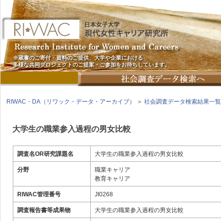
※蔵書のご寄付・資料のご提供、大学や企業における
多様な共同プロジェクトのご提案・ご参加をお待ちしています。
RIWAC・DA（リワック・データ・アーカイブ）
＞
社会調査データ検索結果一覧
大学生の職業参入過程の男女比較
調査名OR研究課題名
大学生の職業参入過程の男女比較
分野
職業キャリア
教育キャリア
RIWAC管理番号
JI0268
調査報告書等成果物
大学生の職業参入過程の男女比較