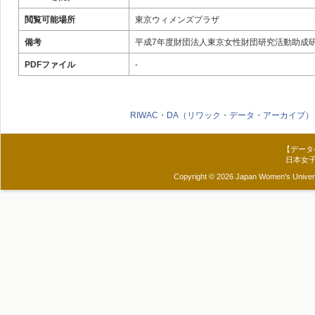
閲覧可能場所
東京ウィメンズプラザ
備考
平成7年度財団法人東京女性財団研究活動助成
PDFファイル
-
RIWAC・DA（リワック・データ・アーカイブ）
【データ
日本女
Copyright © 2026 Japan Women's Universit