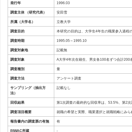
発行年
1996.03
調査主体 （研究代表）
安田雪
所属（大学名）
立教大学
調査目的
本研究の目的は、大学生4年生の職業参入過程
調査時期
1995.05～1995.10
調査対象地
記載無
調査対象
A大学4年次在籍生、男女各100名ずつ合計200
調査種別
量
調査方法
アンケート調査
サンプリング（抽出方
記載なし
法）
回収結果
第1次調査の最終的な回収率は、53.5%、第2次
調査項目概要
就職の希望と実際、職業選択と就職戦略にみら
報告書内の調査票の有無
有
RIWAC所蔵
-