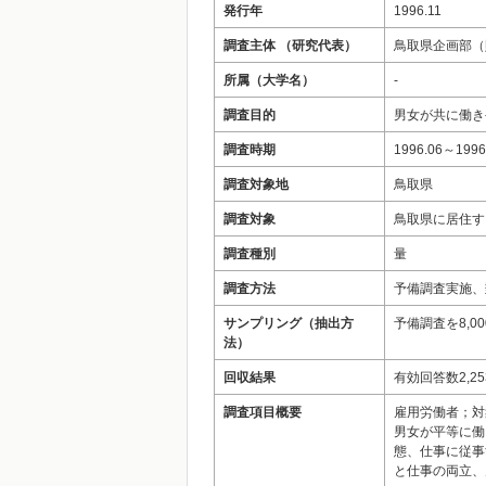
発行年
1996.11
調査主体 （研究代表）
鳥取県企画部（
所属（大学名）
-
調査目的
男女が共に働き
調査時期
1996.06～1996
調査対象地
鳥取県
調査対象
鳥取県に居住する
調査種別
量
調査方法
予備調査実施、
サンプリング（抽出方
予備調査を8,
法）
回収結果
有効回答数2,2
調査項目概要
雇用労働者；対
男女が平等に働
態、仕事に従事
と仕事の両立、