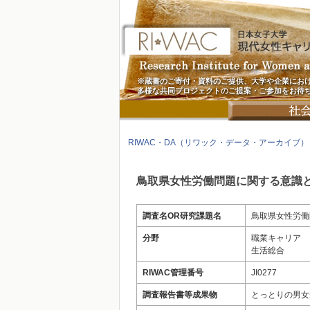
※蔵書のご寄付・資料のご提供、大学や企業にお
多様な共同プロジェクトのご提案・ご参加をお待
RIWAC・DA（リワック・データ・アーカイブ）
鳥取県女性労働問題に関する意識
調査名OR研究課題名
鳥取県女性労働
分野
職業キャリア
生活総合
RIWAC管理番号
JI0277
調査報告書等成果物
とっとりの男女