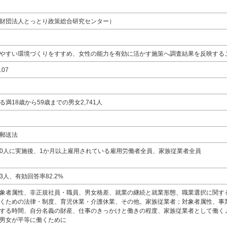
財団法人とっとり政策総合研究センター）
やすい環境づくりをすすめ、女性の能力を有効に活かす施策へ調査結果を反映する
.07
満18歳から59歳までの男女2,741人
郵送法
000人に実施後、1か月以上雇用されている雇用労働者全員、家族従業者全員
53人、有効回答率82.2%
象者属性、非正規社員・職員、男女格差、就業の継続と就業形態、職業選択に関す
くための法律・制度、育児休業・介護休業、その他。家族従業者；対象者属性、事
する時間、自分名義の財産、仕事のきっかけと働きの程度、家族従業者として働く
男女が平等に働くために