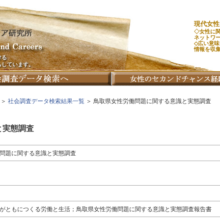
現代女性
◇女性に
ネットワ
◇広い意
情報を収
ける
ちしています。
＞
社会調査データ検索結果一覧
＞ 鳥取県女性労働問題に関する意識と実態調査
と実態調査
問題に関する意識と実態調査
がともにつくる労働と生活；鳥取県女性労働問題に関する意識と実態調査報告書