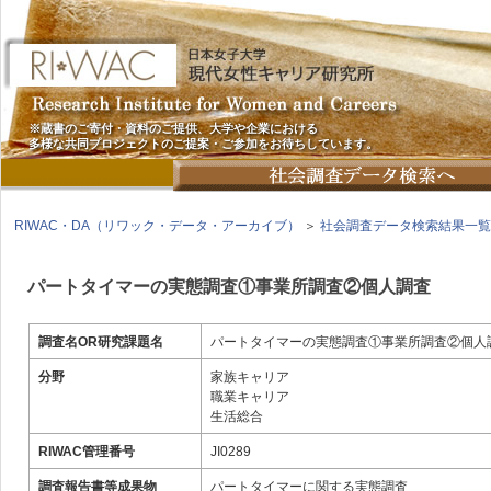
※蔵書のご寄付・資料のご提供、大学や企業における
多様な共同プロジェクトのご提案・ご参加をお待ちしています。
RIWAC・DA（リワック・データ・アーカイブ）
＞
社会調査データ検索結果一覧
パートタイマーの実態調査①事業所調査②個人調査
調査名OR研究課題名
パートタイマーの実態調査①事業所調査②個人
分野
家族キャリア
職業キャリア
生活総合
RIWAC管理番号
JI0289
調査報告書等成果物
パートタイマーに関する実態調査