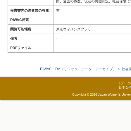
由、過去の職歴、現在の労働状況、社会保険に
報告書内の調査票の有無
有
RIWAC所蔵
-
閲覧可能場所
東京ウィメンズプラザ
備考
-
PDFファイル
-
RIWAC・DA（リワック・データ・アーカイブ）
＞
社会
【データ
日本女
Copyright © 2026 Japan Women's Universit