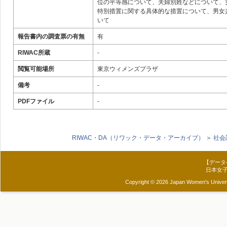
位の平等感について、夫婦別姓などについて、
特別措置に関する具体的な措置について、男女
いて
報告書内の調査票の有無
有
RIWAC所蔵
-
閲覧可能場所
東京ウィメンズプラザ
備考
-
PDFファイル
-
RIWAC・DA（リワック・データ・アーカイブ）
＞
社会
【データ
日本女
Copyright © 2026 Japan Women's Universit