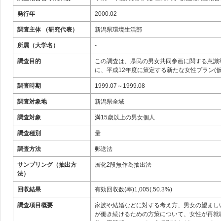
発行年
2000.02
調査主体 （研究代表）
新潟県環境生活部
所属（大学名）
-
調査目的
この調査は、県民の男女共同参画に関する意識
に、平成12年度に策定する新たな女性プラン(
調査時期
1999.07～1999.08
調査対象地
新潟県全域
調査対象
満15歳以上の男女個人
調査種別
量
調査方法
郵送法
サンプリング（抽出方
層化2段無作為抽出法
法）
回収結果
有効回収数(率)1,005(.50.3%)
調査項目概要
家族や結婚などに対する考え方、男女の望まし
が働き続けるための方策について、女性が再就