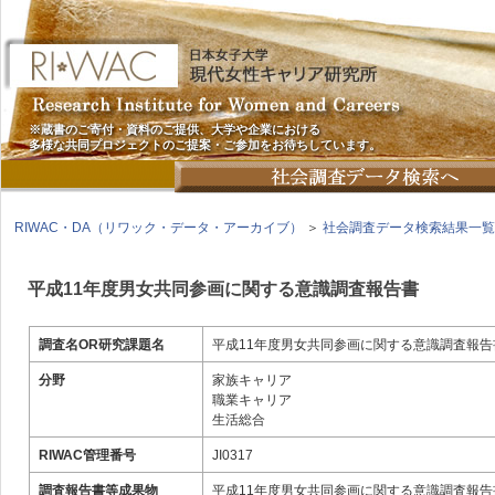
※蔵書のご寄付・資料のご提供、大学や企業における
多様な共同プロジェクトのご提案・ご参加をお待ちしています。
RIWAC・DA（リワック・データ・アーカイブ）
＞
社会調査データ検索結果一覧
平成11年度男女共同参画に関する意識調査報告書
調査名OR研究課題名
平成11年度男女共同参画に関する意識調査報告
分野
家族キャリア
職業キャリア
生活総合
RIWAC管理番号
JI0317
調査報告書等成果物
平成11年度男女共同参画に関する意識調査報告