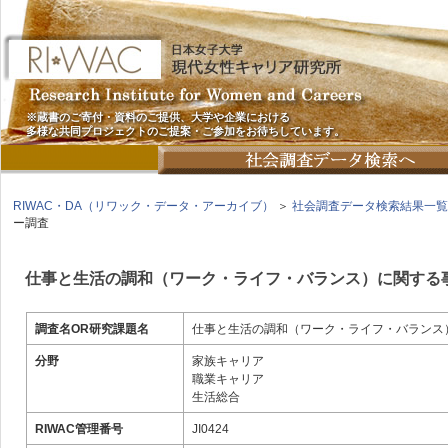
※蔵書のご寄付・資料のご提供、大学や企業における
多様な共同プロジェクトのご提案・ご参加をお待ちしています。
RIWAC・DA（リワック・データ・アーカイブ）
＞
社会調査データ検索結果一覧
ー調査
仕事と生活の調和（ワーク・ライフ・バランス）に関する
調査名OR研究課題名
仕事と生活の調和（ワーク・ライフ・バランス
分野
家族キャリア
職業キャリア
生活総合
RIWAC管理番号
JI0424