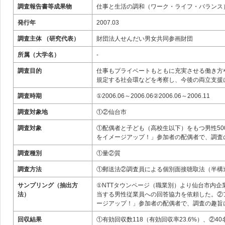
調査報告書等成果物
仕事と生活の調和（ワーク・ライフ・バランス
発行年
2007.03
調査主体 （研究代表）
財団法人せんだい男女共同参画財団
所属（大学名）
-
調査目的
仕事もプライベートもともに充実させる働き方
規定する社会環などを考察し、今後の両立支援
調査時期
①2006.06～2006.06②2006.06～2006.11
調査対象地
①②仙台市
調査対象
①配偶者と子ども（高校生以下）をもつ男性5
をイメージアップ！」参加者の配偶者で、調査
調査種別
①量②質
調査方法
①郵送法②調査員による個別面接聴取法（半構
サンプリング（抽出方
①NTTタウンページ（職業別）より仙台市内企
法）
当する男性従業員への回答協力を依頼した。②
ージアップ！」参加者の配偶者で、調査の趣旨
回収結果
①有効回収数118（有効回収率23.6%）、②40