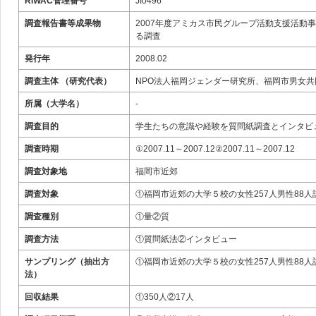
RIWAC管理番号
JI0496
調査報告書等成果物
2007年度アミカス市民グループ活動支援活
る調査
発行年
2008.02
調査主体 （研究代表）
NPO法人福岡ジェンダー研究所、福岡市男女
所属（大学名）
-
調査目的
学生たちの意識や経験を質問紙調査とインタビ
調査時期
①2007.11～2007.12②2007.11～2007.12
調査対象地
福岡市近郊
調査対象
①福岡市近郊の大学５校の女性257人男性88人
調査種別
①量②質
調査方法
①質問紙法②インタビュー
サンプリング（抽出方
①福岡市近郊の大学５校の女性257人男性88人
法）
回収結果
①350人②17人