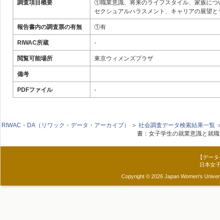
調査項目概要
①職業意識、将来のライフスタイル、家族につ
セクシュアルハラスメント、キャリアの展望と
報告書内の調査票の有無
①有
RIWAC所蔵
-
閲覧可能場所
東京ウィメンズプラザ
備考
PDFファイル
-
RIWAC・DA（リワック・データ・アーカイブ）
＞
社会調査データ検索結果一覧
書：女子学生の就業意識と就職
【データ
日本女
Copyright © 2026 Japan Women's Universit