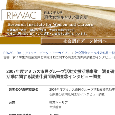
※蔵書のご寄付・資料のご提供、大学や企業における
多様な共同プロジェクトのご提案・ご参加をお待ちしています。
RIWAC・DA（リワック・データ・アーカイブ）
＞
社会調査データ検索結果一覧
告書：女子学生の就業意識と就職活動に関する調査①質問紙調査②インタビュー
2007年度アミカス市民グループ活動支援活動事業 調査
活動に関する調査①質問紙調査②インタビュー調査
調査名OR研究課題名
2007年度アミカス市民グループ活動支援活
る調査①質問紙調査②インタビュー調査
分野
職業キャリア
生活総合