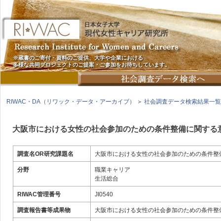
※蔵書のご寄付・資料のご提供、大学や企業における
多様な共同プロジェクトのご提案・ご参加をお待ちしています。
RIWAC・DA（リワック・データ・アーカイブ）
＞
社会調査データ検索結果一覧
大阪市における女性の社会参加のための条件整備に関する
調査名OR研究課題名
大阪市における女性の社会参加のための条件整
分野
職業キャリア
生活総合
RIWAC管理番号
JI0540
調査報告書等成果物
大阪市における女性の社会参加のための条件整