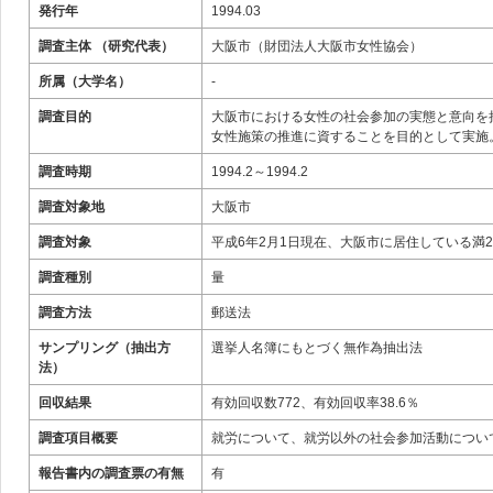
発行年
1994.03
調査主体 （研究代表）
大阪市（財団法人大阪市女性協会）
所属（大学名）
-
調査目的
大阪市における女性の社会参加の実態と意向を
女性施策の推進に資することを目的として実施
調査時期
1994.2～1994.2
調査対象地
大阪市
調査対象
平成6年2月1日現在、大阪市に居住している満2
調査種別
量
調査方法
郵送法
サンプリング（抽出方
選挙人名簿にもとづく無作為抽出法
法）
回収結果
有効回収数772、有効回収率38.6％
調査項目概要
就労について、就労以外の社会参加活動につい
報告書内の調査票の有無
有