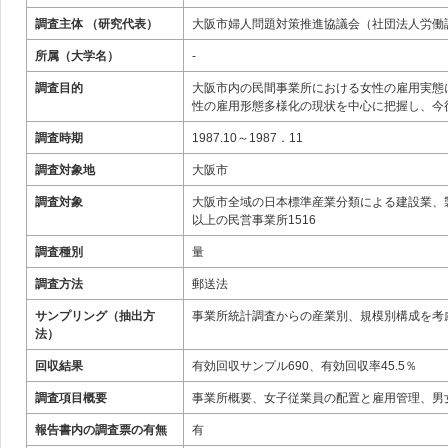
調査主体 （研究代表）
大阪市婦人問題対策推進協議会（社団法人労働
所属（大学名）
-
調査目的
大阪市内の民間事業所における女性の雇用実態
性の雇用形態多様化の現状を中心に把握し、今
調査時期
1987.10～1987．11
調査対象地
大阪市
調査対象
大阪市全域の日本標準産業分類による建設業、
以上の民営事業所1516
調査種別
量
調査方法
郵送法
サンプリング（抽出方
事業所統計調査からの産業別、規模別構成を考
法）
回収結果
有効回収サンプル690、有効回収率45.5％
調査項目概要
事業所概要、女子従業員の配置と雇用管理、男
報告書内の調査票の有無
有