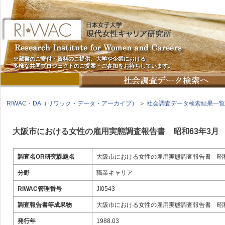
※蔵書のご寄付・資料のご提供、大学や企業における
多様な共同プロジェクトのご提案・ご参加をお待ちしています。
RIWAC・DA（リワック・データ・アーカイブ）
＞
社会調査データ検索結果一覧
大阪市における女性の雇用実態調査報告書 昭和63年3月
調査名OR研究課題名
大阪市における女性の雇用実態調査報告書 昭和
分野
職業キャリア
RIWAC管理番号
JI0543
調査報告書等成果物
大阪市における女性の雇用実態調査報告書 昭和
発行年
1988.03