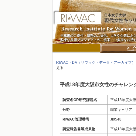
※蔵書のご寄付・資料のご提供、大学や企業にお
多様な共同プロジェクトのご提案・ご参加をお待
RIWAC・DA（リワック・データ・アーカイブ）
える
平成18年度大阪市女性のチャレン
調査名OR研究課題名
平成18年度大
分野
職業キャリア
RIWAC管理番号
JI0548
調査報告書等成果物
平成18年度大