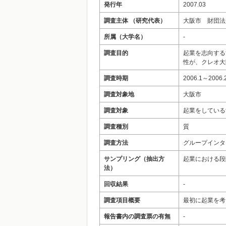
発行年
2007.03
調査主体 （研究代表）
大阪市 財団法
所属（大学名）
-
調査目的
起業を志向する
性が、クレオ大
調査時期
2006.1～2006.
調査対象地
大阪市
調査対象
起業をしている
調査種別
質
調査方法
グループインタ
サンプリング（抽出方
起業における段
法）
回収結果
-
調査項目概要
最初に起業を考
報告書内の調査票の有無
-