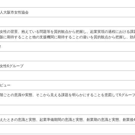
人大阪市女性協会
女性の背景、抱えている問題等を質的観点から把握し、起業実現の過程における課
阪に期待することと他の支援機関に期待することの違いを質的観点から把握し、効
2
女性6グループ
ビュー
階ごとの意識や実態、そこから見える課題を明らかにすることを意図して6グループ
えたときの意識と実態、起業準備期間の意識と実態、創業期の意識と実態、創業後4