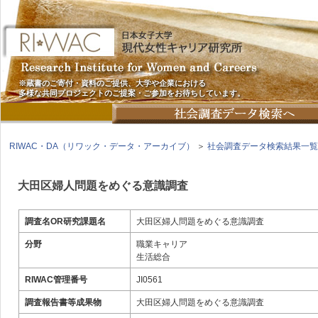
※蔵書のご寄付・資料のご提供、大学や企業における
多様な共同プロジェクトのご提案・ご参加をお待ちしています。
RIWAC・DA（リワック・データ・アーカイブ）
＞
社会調査データ検索結果一覧
大田区婦人問題をめぐる意識調査
調査名OR研究課題名
大田区婦人問題をめぐる意識調査
分野
職業キャリア
生活総合
RIWAC管理番号
JI0561
調査報告書等成果物
大田区婦人問題をめぐる意識調査