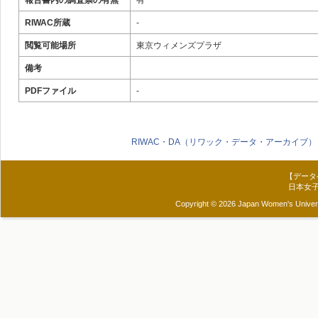
報告書内の調査票の有無
有
RIWAC所蔵
-
閲覧可能場所
東京ウィメンズプラザ
備考
PDFファイル
-
RIWAC・DA（リワック・データ・アーカイブ）
【データ
日本女
Copyright © 2026 Japan Women's Universit