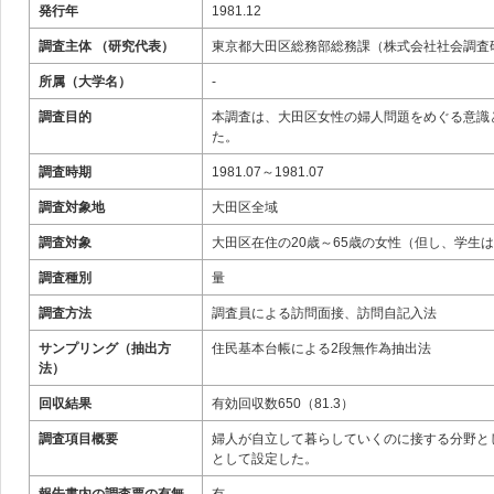
発行年
1981.12
調査主体 （研究代表）
東京都大田区総務部総務課（株式会社社会調査
所属（大学名）
-
調査目的
本調査は、大田区女性の婦人問題をめぐる意識
た。
調査時期
1981.07～1981.07
調査対象地
大田区全域
調査対象
大田区在住の20歳～65歳の女性（但し、学生
調査種別
量
調査方法
調査員による訪問面接、訪問自記入法
サンプリング（抽出方
住民基本台帳による2段無作為抽出法
法）
回収結果
有効回収数650（81.3）
調査項目概要
婦人が自立して暮らしていくのに接する分野と
として設定した。