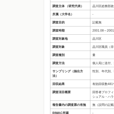
調査主体 （研究代表）
品川区総務部政
所属（大学名）
-
調査目的
記載無
調査時期
2001.08～2001
調査対象地
品川区
調査対象
品川区職員（非
調査種別
量
調査方法
個人宛に送付、
サンプリング（抽出方
性別、年代別、
法）
回収結果
有効回収数481
調査項目概要
回答者プロフィ
シュアル・ハラ
報告書内の調査票の有無
無（設問の記載
RIWAC所蔵
-