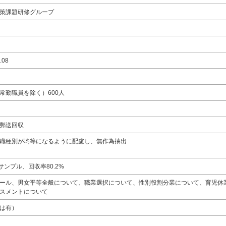
策課題研修グループ
.08
常勤職員を除く）600人
郵送回収
職種別が均等になるように配慮し、無作為抽出
サンプル、回収率80.2%
ール、男女平等全般について、職業選択について、性別役割分業について、育児休
スメントについて
は有）