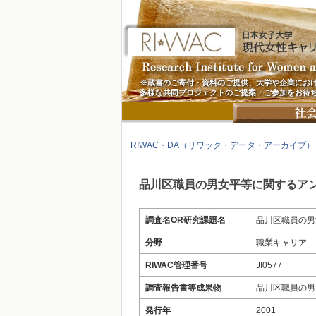
※蔵書のご寄付・資料のご提供、大学や企業にお
多様な共同プロジェクトのご提案・ご参加をお待
RIWAC・DA（リワック・データ・アーカイブ）
品川区職員の男女平等に関するア
調査名OR研究課題名
品川区職員の男
分野
職業キャリア
RIWAC管理番号
JI0577
調査報告書等成果物
品川区職員の男
発行年
2001