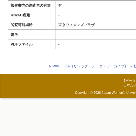
報告書内の調査票の有無
有
RIWAC所蔵
‐
閲覧可能場所
東京ウィメンズプラザ
備考
‐
PDFファイル
-
RIWAC・DA（リワック・データ・アーカイブ）
＞
【データ
日本女
Copyright © 2026 Japan Women's Universit