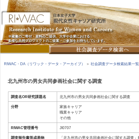
※蔵書のご寄付・資料のご提供、大学や企業における
多様な共同プロジェクトのご提案・ご参加をお待ちしています。
RIWAC・DA（リワック・データ・アーカイブ）
＞
社会調査データ検索結果一覧
北九州市の男女共同参画社会に関する調査
調査名OR研究課題名
北九州市の男女共同参画社会に関する調査
分野
家族キャリア
職業キャリア
その他
RIWAC管理番号
JI0707
調査報告書等成果物
「北九州市の男女共同参画社会に関する調査」