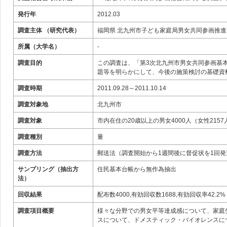
発行年
2012.03
調査主体 （研究代表）
福岡県 北九州市子ども家庭局男女共同参画推進
所属（大学名）
‐
調査目的
この調査は、「第3次北九州市男女共同参画基
題等を明らかにして、今後の施策検討の基礎資
調査時期
2011.09.28～2011.10.14
調査対象地
北九州市
調査対象
市内在住の20歳以上の男女4000人（女性2157
調査種別
量
調査方法
郵送法（調査開始から1週間後に督促状を1回発
サンプリング（抽出方
住民基本台帳から無作為抽出
法）
回収結果
配布数4000,有効回収数1688,有効回収率42.2%
調査項目概要
様々な分野での男女平等達成感について、家庭
スについて、ドメスティック・バイオレンスに