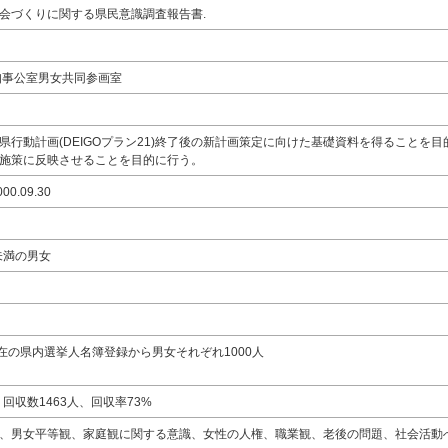
会づくりに関する県民意識調査報告書.
知事公室男女共同参画室
県行動計画(DEIGOプラン21)終了後の新計画策定に向けた基礎資料を得ることを
施策に反映させることを目的に行う。
00.09.30
未満の男女
現在の県内選挙人名簿登録から男女それぞれ1000人
、回収数1463人、回収率73%
、男女平等観、家庭観に関する意識、女性の人権、職業観、老後の問題、社会活動