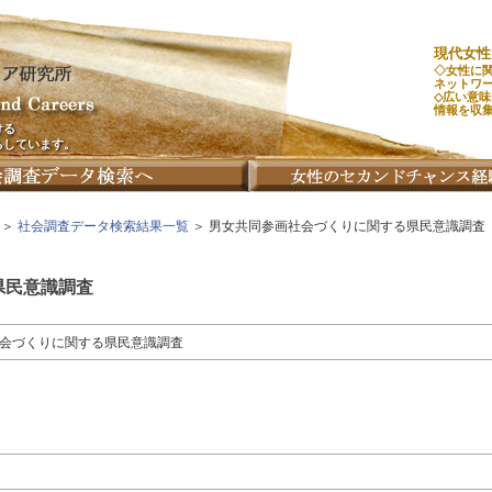
現代女性
◇女性に
ネットワ
◇広い意
情報を収
ける
ちしています。
＞
社会調査データ検索結果一覧
＞ 男女共同参画社会づくりに関する県民意識調査
県民意識調査
会づくりに関する県民意識調査