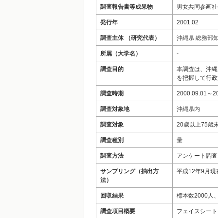
調査報告書等成果物
男女共同参画社
発行年
2001.02
調査主体 （研究代表）
沖縄県 総務部
所属（大学名）
‐
調査目的
本調査は、沖縄
を把握して行政
調査時期
2000.09.01～20
調査対象地
沖縄県内
調査対象
20歳以上75歳
調査種別
量
調査方法
アンケート調査
サンプリング（抽出方
平成12年9月
法）
回収結果
標本数2000人
調査項目概要
フェイスシート