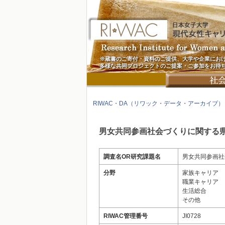
※蔵書のご寄付・資料のご提供、大学や企業にお
多様な共同プロジェクトのご提案・ご参加をお待
RIWAC・DA（リワック・データ・アーカイブ）
男女共同参画社会づくりに関する
調査名OR研究課題名
男女共同参画社
分野
家族キャリア
職業キャリア
生活総合
その他
RIWAC管理番号
JI0728