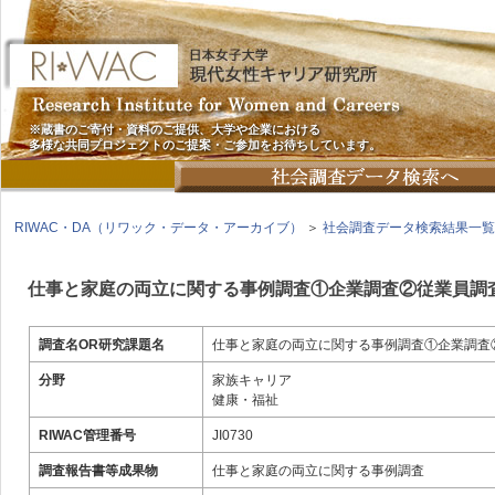
※蔵書のご寄付・資料のご提供、大学や企業における
多様な共同プロジェクトのご提案・ご参加をお待ちしています。
RIWAC・DA（リワック・データ・アーカイブ）
＞
社会調査データ検索結果一覧
仕事と家庭の両立に関する事例調査①企業調査②従業員調
調査名OR研究課題名
仕事と家庭の両立に関する事例調査①企業調査
分野
家族キャリア
健康・福祉
RIWAC管理番号
JI0730
調査報告書等成果物
仕事と家庭の両立に関する事例調査