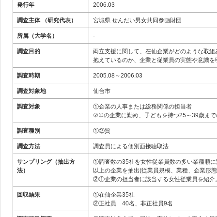
発行年
2006.03
調査主体 （研究代表）
宮城県 せんだい男女共同参画財団
所属（大学名）
‐
調査目的
両立支援に関して、在仙企業がどのような取組
抱えているのか、企業と従業員の実態や意識を
調査時期
2005.08～2006.03
調査対象地
仙台市
調査対象
①企業の人事または総務関係の担当者
②①の企業に勤め、子どもを持つ25～39歳ま
調査種別
①②質
調査方法
調査員による個別面接聴取法
サンプリング（抽出方
①調査数の35社を女性従業員数の多い業種順に
法）
以上の企業を抽出(従業員規模、業種、企業形態
②①企業の担当者に該当する女性従業員を紹介
回収結果
①在仙企業35社
②正社員 40名、非正社員9名