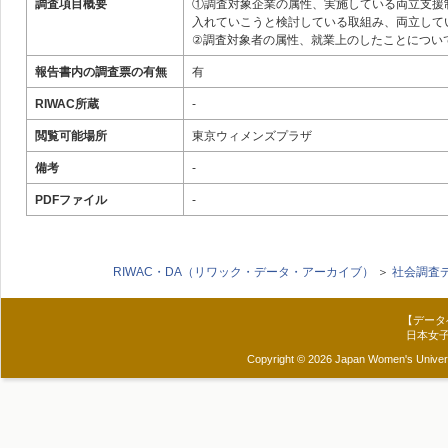
調査項目概要
①調査対象企業の属性、実施している両立支援
入れていこうと検討している取組み、両立して
②調査対象者の属性、就業上のしたことについ
報告書内の調査票の有無
有
RIWAC所蔵
‐
閲覧可能場所
東京ウィメンズプラザ
備考
‐
PDFファイル
-
RIWAC・DA（リワック・データ・アーカイブ）
＞
社会調査
【データ
日本女
Copyright © 2026 Japan Women's Universit