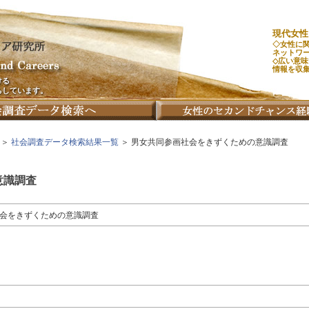
現代女性
◇女性に
ネットワ
◇広い意
情報を収
ける
ちしています。
＞
社会調査データ検索結果一覧
＞ 男女共同参画社会をきずくための意識調査
意識調査
会をきずくための意識調査