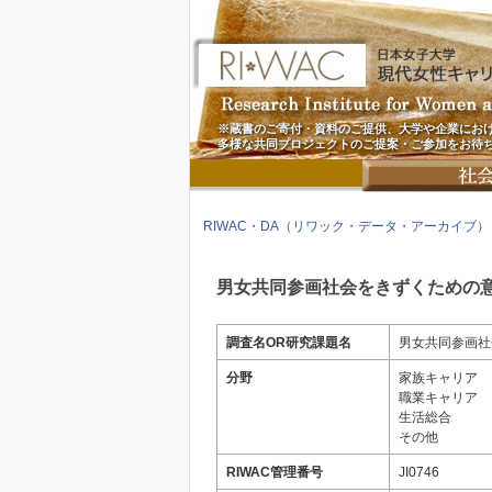
※蔵書のご寄付・資料のご提供、大学や企業にお
多様な共同プロジェクトのご提案・ご参加をお待
RIWAC・DA（リワック・データ・アーカイブ）
男女共同参画社会をきずくための
調査名OR研究課題名
男女共同参画社
分野
家族キャリア
職業キャリア
生活総合
その他
RIWAC管理番号
JI0746