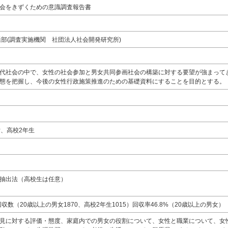
会をきずくための意識調査報告書
活部(調査実施機関 社団法人社会開発研究所)
代社会の中で、女性の社会参加と男女共同参画社会の構築に対する要望が強まって
態を把握し、今後の女性行政施策推進のための基礎資料にすることを目的とする。
女、高校2年生
抽出法（高校生は任意）
回収数（20歳以上の男女1870、高校2年生1015）回収率46.8%（20歳以上の男女）
見に対する評価・態度、家庭内での男女の役割について、女性と職業について、女