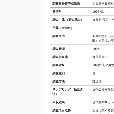
調査報告書等成果物
男女共同参画社
発行年
1997.03
調査主体 （研究代表）
群馬県 県民生
所属（大学名）
‐
調査目的
変動の激しい現
関する意識の実
調査時期
1996.1
調査対象地
群馬県全域
調査対象
20歳以上の男
調査種別
量
調査方法
郵送法
サンプリング（抽出方
層化二段無作為
法）
回収結果
標本数4000、
調査項目概要
女性に関する意