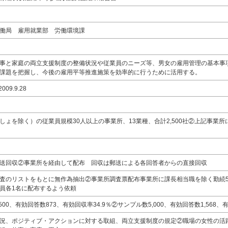
働局 雇用就業部 労働環境課
事と家庭の両立支援制度の整備状況や従業員のニーズ等、男女の雇用管理の基本事
課題を把握し、今後の雇用平等推進施策を効率的に行うために活用する。
009.9.28
しょを除く）の従業員規模30人以上の事業所、13業種、合計2,500社②上記事業所に
送回収②事業所を経由して配布 回収は郵送による各回答者からの直接回収
査のリストをもとに無作為抽出②事業所調査票配布事業所に課長相当職を除く勤続5
員各1名に配布するよう依頼
500、有効回答数873、有効回収率34.9％②サンプル数5,000、有効回答数1,568、有
況、ポジティブ・アクションに対する取組、両立支援制度の規定②職場の女性の活