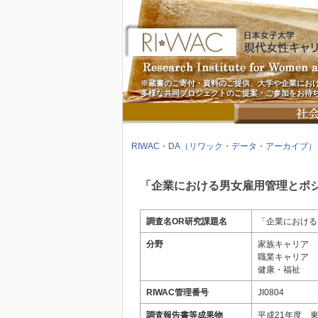
※蔵書のご寄付・資料のご提供、大学や企業にお
多様な共同プロジェクトのご提案・ご参加をお待
RIWAC・DA（リワック・データ・アーカイブ）
「企業における男女雇用管理とポ
調査名OR研究課題名
「企業における
分野
家族キャリア
職業キャリア
健康・福祉
RIWAC管理番号
JI0804
調査報告書等成果物
平成21年度 