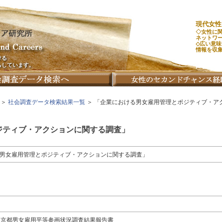
現代女性
◇女性に
ネットワ
◇広い意
情報を収
ける
ちしています。
＞
社会調査データ検索結果一覧
＞ 「企業における男女雇用管理とポジティブ・ア
ジティブ・アクションに関する調査」
男女雇用管理とポジティブ・アクションに関する調査」
東京都男女雇用平等参画状況調査結果報告書