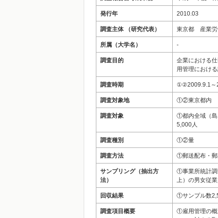
発行年
2010.03
調査主体 （研究代表）
東京都 産業労
所属（大学名）
-
調査目的
企業における仕
用管理における
調査時期
①②2009.9.1～2
調査対象地
①②東京都内
調査対象
①都内全域（島
5,000人
調査種別
①②量
調査方法
①郵送配布・郵
サンプリング（抽出方
①事業所統計調
法）
上）の男女従業
回収結果
①サンプル数2,
調査項目概要
①雇用管理の概