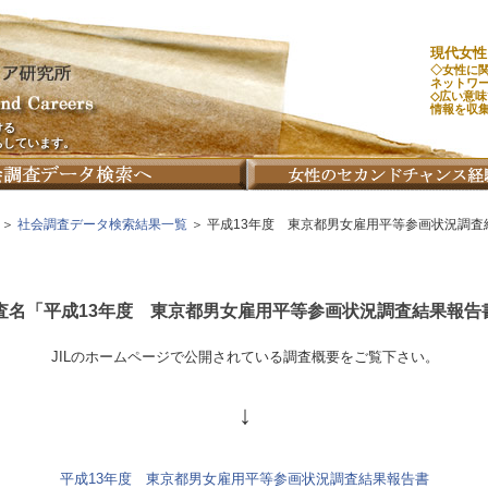
現代女性
◇女性に
ネットワ
◇広い意
情報を収
ける
ちしています。
＞
社会調査データ検索結果一覧
＞ 平成13年度 東京都男女雇用平等参画状況調査
査名「平成13年度 東京都男女雇用平等参画状況調査結果報告
JILのホームページで公開されている調査概要をご覧下さい。
↓
平成13年度 東京都男女雇用平等参画状況調査結果報告書