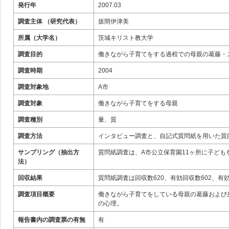
発行年
2007.03
調査主体 （研究代表）
坂間伊津美
所属（大学名）
茨城キリスト教大学
調査目的
働きながら子育てをする過程での母親の葛藤・
調査時期
2004
調査対象地
A市
調査対象
働きながら子育てをする母親
調査種別
量、質
調査方法
インタビュー調査と、自記式質問紙を用いた質
サンプリング（抽出方
質問紙調査は、A市公立保育園11ヶ所に子ども
法）
回収結果
質問紙調査は回収数620、有効回収数602、有
調査項目概要
働きながら子育てをしている母親の葛藤および
の心理。
報告書内の調査票の有無
有