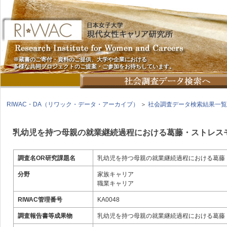
※蔵書のご寄付・資料のご提供、大学や企業における
多様な共同プロジェクトのご提案・ご参加をお待ちしています。
RIWAC・DA（リワック・データ・アーカイブ）
＞
社会調査データ検索結果一覧
乳幼児を持つ母親の就業継続過程における葛藤・ストレス
調査名OR研究課題名
乳幼児を持つ母親の就業継続過程における葛藤
分野
家族キャリア
職業キャリア
RIWAC管理番号
KA0048
調査報告書等成果物
乳幼児を持つ母親の就業継続過程における葛藤