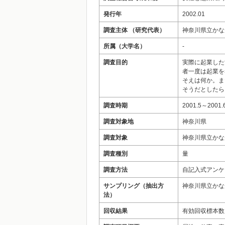
発行年
2002.01
調査主体 （研究代表）
神奈川県立かな
所属（大学名）
-
調査目的
実際に起業した
者一度は起業を
そえは何か。ま
そうだとしたら
調査時期
2001.5～2001.
調査対象地
神奈川県
調査対象
神奈川県立かな
調査種別
量
調査方法
自記入式アンケ
サンプリング（抽出方
神奈川県立かな
法）
回収結果
有効回収標本数（