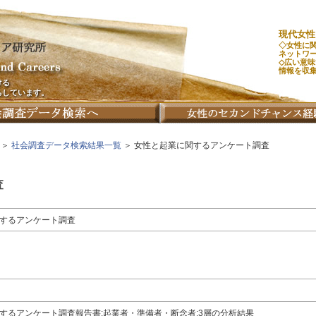
現代女性
◇女性に
ネットワ
◇広い意
情報を収
ける
ちしています。
＞
社会調査データ検索結果一覧
＞ 女性と起業に関するアンケート調査
査
するアンケート調査
するアンケート調査報告書:起業者・準備者・断念者:3層の分析結果