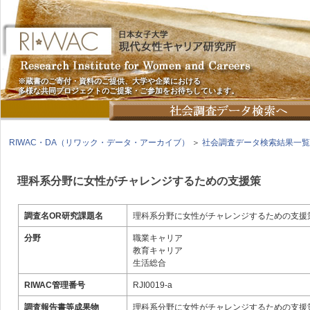
※蔵書のご寄付・資料のご提供、大学や企業における
多様な共同プロジェクトのご提案・ご参加をお待ちしています。
RIWAC・DA（リワック・データ・アーカイブ）
＞
社会調査データ検索結果一覧
理科系分野に女性がチャレンジするための支援策
調査名OR研究課題名
理科系分野に女性がチャレンジするための支援
分野
職業キャリア
教育キャリア
生活総合
RIWAC管理番号
RJI0019-a
調査報告書等成果物
理科系分野に女性がチャレンジするための支援