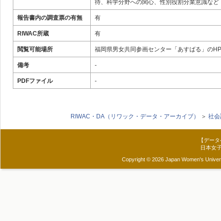
待、科学分野への関心、性別役割分業意識など
報告書内の調査票の有無
有
RIWAC所蔵
有
閲覧可能場所
福岡県男女共同参画センター「あすばる」のH
備考
-
PDFファイル
-
RIWAC・DA（リワック・データ・アーカイブ）
＞
社会
【データ
日本女
Copyright © 2026 Japan Women's Universit