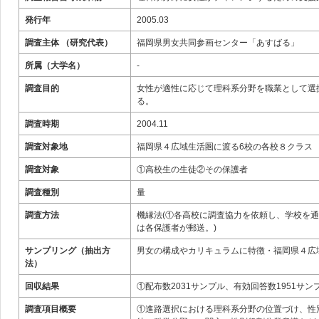
発行年
2005.03
調査主体 （研究代表）
福岡県男女共同参画センター「あすばる」
所属（大学名）
-
調査目的
女性が適性に応じて理科系分野を職業として選
る。
調査時期
2004.11
調査対象地
福岡県４広域生活圏に渡る6校の各校８クラス
調査対象
①高校生の生徒②その保護者
調査種別
量
調査方法
機縁法(①各高校に調査協力を依頼し、学校を
は各保護者が郵送。)
サンプリング（抽出方
男女の構成やカリキュラムに特徴・福岡県４広
法）
回収結果
①配布数2031サンプル、有効回答数1951サンプ
調査項目概要
①進路選択における理科系分野の位置づけ、性