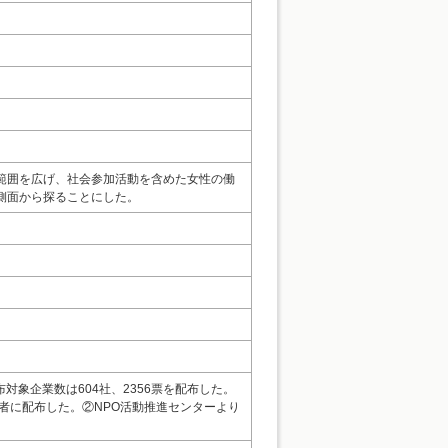
範囲を広げ、社会参加活動を含めた女性の働
側面から探ることにした。
対象企業数は604社、2356票を配布した。
働者に配布した。②NPO活動推進センターより