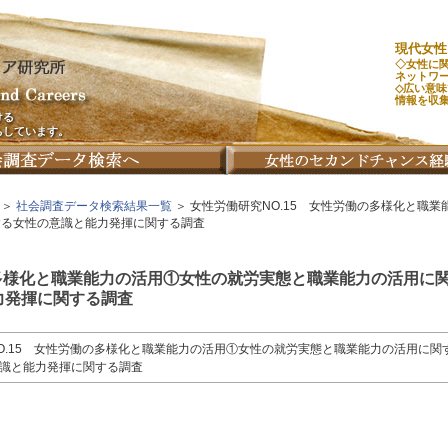
現代女性
◇女性に
ネットワ
◇広い意
情報を収
ける
ちしています。
＞
社会調査データ検索結果一覧
＞ 女性労働研究NO.15 女性労働の多様化と職
する女性の意識と能力発揮に関する調査
の多様化と職業能力の活用①女性の就労実態と職業能力の活用に
力発揮に関する調査
O.15 女性労働の多様化と職業能力の活用①女性の就労実態と職業能力の活用に
識と能力発揮に関する調査