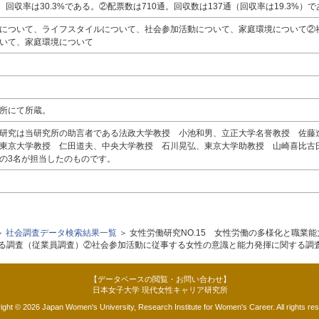
、回収率は30.3%である。②配票数は710通。回収数は137通（回収率は19.3%）
について、ライフスタイルについて、社会参加活動について、家庭環境について②
いて、家庭環境について
所にて所蔵。
研究は当研究所の助言者である法政大学教授 小池和男、立正大学名誉教授 佐藤
東京大学教授 仁田道夫、中央大学教授 石川晃弘、東京大学助教授 山崎喜比古
の3名が担当したのものです。
＞
社会調査データ検索結果一覧
＞ 女性労働研究NO.15 女性労働の多様化と職業
る調査（従業員調査）②社会参加活動に従事する女性の意識と能力発揮に関する調
【データベースの閲覧・お問い合わせ】
日本女子大学 現代女性キャリア研究所
ight © 2026 Japan Women's University, Research Institute for Women's Career. All rights re