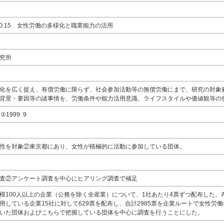
O.15 女性労働の多様化と職業能力の活用
究所
化を広く捉え、有償労働に限らず、社会参加活動等の無償労働にまで、研究の対象
背景・要因等の諸事情を、労働条件や能力活用意識、ライフスタイルや価値観等の
②1999. 9
性を対象②東京都にあり、女性が積極的に活動に参加している団体。
査②アンケート調査を中心にヒアリング調査で補足
模100人以上の企業（公務を除く全産業）について、1社あたり4票ずつ配布した。布
用している企業15社に対して629票を配布し、合計2985票を企業ルートで女性労
いた団体およびこちらで把握している団体を中心に調査を行うことにした。