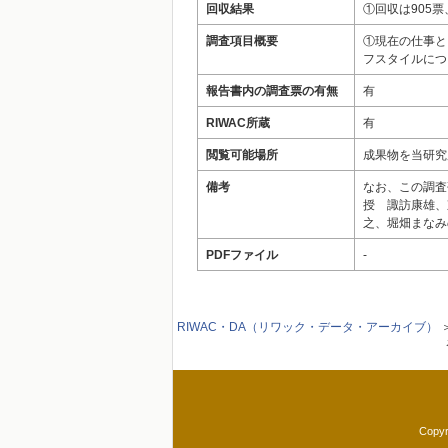
回収結果
①回収は905票
調査項目概要
①現在の仕事と
フスタイルにつ
報告書内の調査票の有無
有
RIWAC所蔵
有
閲覧可能場所
成果物を当研究
備考
なお、この調査
授 諏訪康雄、
之、堀畑まなみ
PDFファイル
-
RIWAC・DA（リワック・データ・アーカイブ）
Copyr