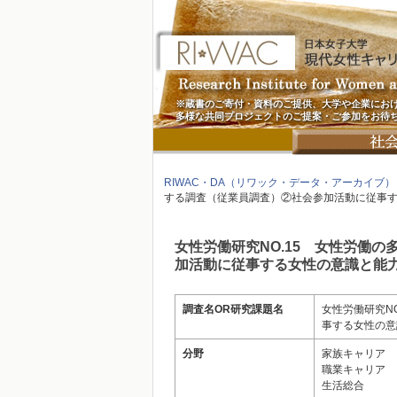
※蔵書のご寄付・資料のご提供、大学や企業にお
多様な共同プロジェクトのご提案・ご参加をお待
RIWAC・DA（リワック・データ・アーカイブ）
する調査（従業員調査）②社会参加活動に従事
女性労働研究NO.15 女性労働
加活動に従事する女性の意識と能
調査名OR研究課題名
女性労働研究N
事する女性の意
分野
家族キャリア
職業キャリア
生活総合