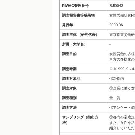
RIWAC管理番号
RJI0043
調査報告書等成果物
女性労働研究N
発行年
2000.06
調査主体 （研究代表）
東京都立労働研
所属（大学名）
-
調査目的
女性労働の多様
き方の多様化の
調査時期
①②1999. 9～①
調査対象地
①②都内
調査対象
①企業に働く女
調査種別
量、質
調査方法
①アンケート調
サンプリング（抽出方
①都内の常雇規
法）
また、女性を活
紹介していただ