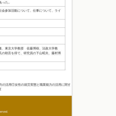
であった。
社会参加活動について、仕事について、ライ
進、東京大学教授 佐藤博樹、法政大学教
氏の助言を得て、研究員の下山昭夫、藤村博
能力の活用①女性の就労実態と職業能力の活用に関す
査
served.