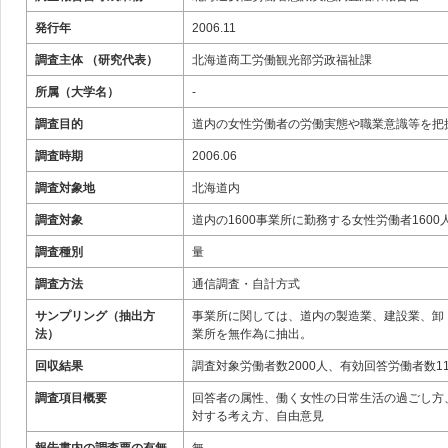
発行年
2006.11
調査主体 （研究代表）
北海道商工労働観光部労政福祉課
所属（大学名）
-
調査目的
道内の女性労働者の労働実態や職業意識等を把
調査時期
2006.06
調査対象地
北海道内
調査対象
道内の1600事業所に勤務する女性労働者160
調査種別
量
調査方法
通信調査・自計方式
サンプリング（抽出方
事業所に関しては、道内の製造業、建設業、卸
法）
業所を無作為に抽出。
回収結果
調査対象労働者数2000人、有効回答労働者数11
調査項目概要
回答者の属性、働く女性の日常生活の過ごし方
対する考え方、自由意見