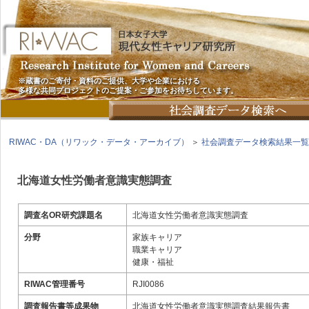
※蔵書のご寄付・資料のご提供、大学や企業における
多様な共同プロジェクトのご提案・ご参加をお待ちしています。
RIWAC・DA（リワック・データ・アーカイブ）
＞
社会調査データ検索結果一覧
北海道女性労働者意識実態調査
調査名OR研究課題名
北海道女性労働者意識実態調査
分野
家族キャリア
職業キャリア
健康・福祉
RIWAC管理番号
RJI0086
調査報告書等成果物
北海道女性労働者意識実態調査結果報告書