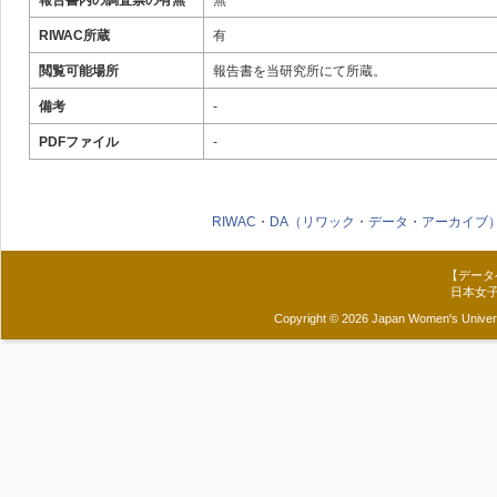
報告書内の調査票の有無
無
RIWAC所蔵
有
閲覧可能場所
報告書を当研究所にて所蔵。
備考
-
PDFファイル
-
RIWAC・DA（リワック・データ・アーカイブ
【データ
日本女
Copyright © 2026 Japan Women's Universit