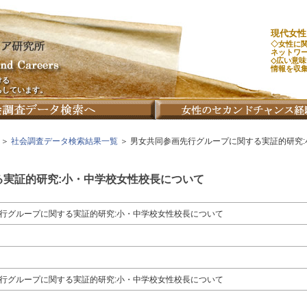
現代女性
◇女性に
ネットワ
◇広い意
情報を収
ける
ちしています。
＞
社会調査データ検索結果一覧
＞ 男女共同参画先行グループに関する実証的研究
実証的研究:小・中学校女性校長について
行グループに関する実証的研究:小・中学校女性校長について
行グループに関する実証的研究:小・中学校女性校長について