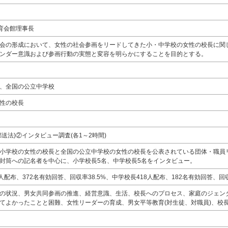
教育会館理事長
会の形成において、女性の社会参画をリードしてきた小・中学校の女性の校長に関
ンダー意識および参画行動の実態と変容を明らかにすることを目的とする。
、全国の公立中学校
性の校長
送法)②インタビュー調査(各1～2時間)
小学校の女性の校長と全国の公立中学校の女性の校長を公表されている団体・職員
封筒への記名者を中心に、小学校長5名、中学校長5名をインタビュー。
人配布、372名有効回答、回収率38.5%、中学校長418人配布、182名有効回答、回収
の状況、男女共同参画の推進、経営意識、生活、校長へのプロセス、家庭のジェン
てよかったことと困難、女性リーダーの育成、男女平等教育(対生徒、対職員)、校長