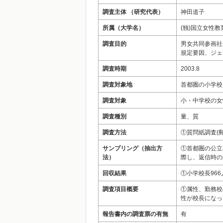
調査主体 （研究代表）
神田道子
所属（大学名）
(独)国立女性
調査目的
男女共同参画社
規定要因、ジェ
調査時期
2003.8
調査対象地
首都圏の小学校
調査対象
小・中学校の女
調査種別
量、質
調査方法
①質問紙調査(郵
サンプリング（抽出方
①首都圏の公立
法）
際し、返信時の
回収結果
①小学校長966
調査項目概要
①属性、勤務校
性が校長になっ
報告書内の調査票の有無
有