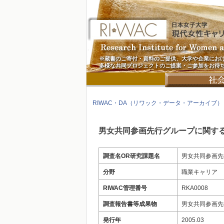
※蔵書のご寄付・資料のご提供、大学や企業にお
多様な共同プロジェクトのご提案・ご参加をお待
RIWAC・DA（リワック・データ・アーカイブ）
男女共同参画先行グループに関する
調査名OR研究課題名
男女共同参画先
分野
職業キャリア
RIWAC管理番号
RKA0008
調査報告書等成果物
男女共同参画先
発行年
2005.03