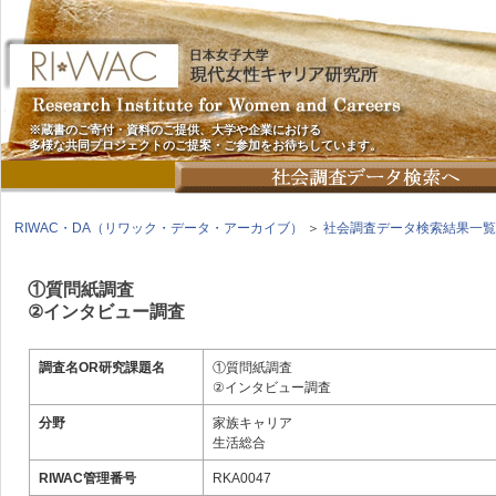
※蔵書のご寄付・資料のご提供、大学や企業における
多様な共同プロジェクトのご提案・ご参加をお待ちしています。
RIWAC・DA（リワック・データ・アーカイブ）
＞
社会調査データ検索結果一覧
①質問紙調査
②インタビュー調査
調査名OR研究課題名
①質問紙調査
②インタビュー調査
分野
家族キャリア
生活総合
RIWAC管理番号
RKA0047