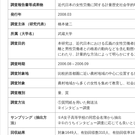
調査報告書等成果物
近代日本の女性労働に関する計量歴史社会学的
発行年
2008.03
調査主体 （研究代表）
橋本健二
所属（大学名）
武蔵大学
調査目的
本研究は、近代日本における広義の女性労働者
離と男性労働者との格差の動向などを含む動態
にわたり、計量的な方法によって明らかにする
調査時期
2006.08～2006.09
調査対象地
比較的首都圏に近い農村地域の中心に位置する
調査対象
農村地域から多くの女性を集めて教育し、社会
調査種別
量、質
調査方法
①質問紙を用いた郵送法
②インタビュー調査
サンプリング（抽出方
①A女子高等学校の同窓会名簿から抽出
法）
②①のうちインタビュー調査に応じても良いと
回収結果
対象1649人、有効回収数310人、有効回収率18.