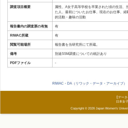
調査項目概要
属性、A女子高等学校を卒業された頃の生活、
た人、最初についたお仕事、現在のお仕事、経
的活動・趣味の活動
報告書内の調査票の有無
有
RIWAC所蔵
有
閲覧可能場所
報告書を当研究所にて所蔵。
備考
別途SSM調査についての統計あり
PDFファイル
-
RIWAC・DA（リワック・データ・アーカイブ）
【データ
日本女
Copyright © 2026 Japan Women's Universit