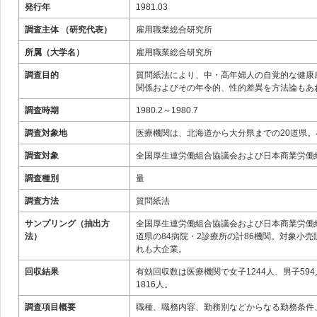
発行年
1981.03
調査主体 （研究代表）
雇用職業総合研究所
所属（大学名）
雇用職業総合研究所
調査目的
質問紙法により、中・高年婦人の自覚的な健康
関係およびその年令的、性的差異を方法論もあ
調査時期
1980.2～1980.7
調査対象地
医療機関は、北海道から大分県までの20道県。
調査対象
全国厚生連労働組合協議会および日本商業労働
調査種別
量
調査方法
質問紙法
サンプリング（抽出方
全国厚生連労働組合協議会および日本商業労働
法）
道県の84病院・2診療所の計86機関。対象小
れも大企業。
回収結果
有効回収数は医療機関で女子1244人、男子594
1816人。
調査項目概要
職種、職務内容、勤務別などからなる勤務条件