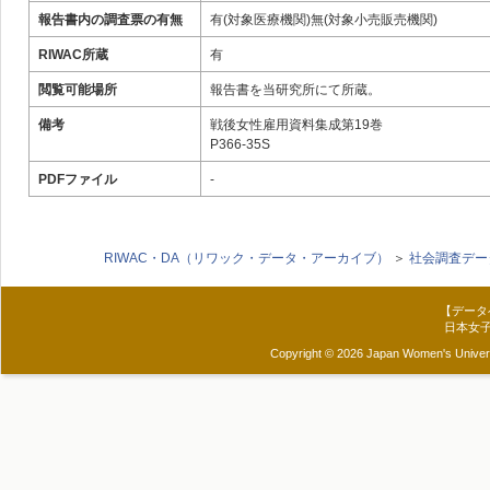
報告書内の調査票の有無
有(対象医療機関)無(対象小売販売機関)
RIWAC所蔵
有
閲覧可能場所
報告書を当研究所にて所蔵。
備考
戦後女性雇用資料集成第19巻
P366-35S
PDFファイル
-
RIWAC・DA（リワック・データ・アーカイブ）
＞
社会調査デー
【データ
日本女
Copyright © 2026 Japan Women's Universit