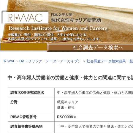
※蔵書のご寄付・資料のご提供、大学や企業における
多様な共同プロジェクトのご提案・ご参加をお待ちしています。
RIWAC・DA（リワック・データ・アーカイブ）
＞
社会調査データ検索結果一覧
中・高年婦人労働者の労働と健康・体力との関連に関する
調査名OR研究課題名
中・高年婦人労働者の労働と健康・体力との関
分野
職業キャリア
健康・福祉
RIWAC管理番号
RSO0008-a
調査報告書等成果物
「中・高年婦人労働者の労働と健康・体力との関