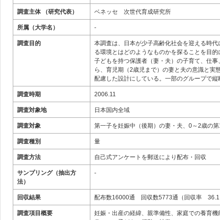
調査主体 （研究代表）
ベネッセ 次世代育成研究所
所属（大学名）
‐
調査目的
本調査は、日本が少子高齢化社会を迎える時代
る環境とはどのようなものかを探ることを目的
子どもを持つ保護者（妻・夫）の子育て、仕事
ら、育児期（2歳児まで）の妻と夫の意識と実
配慮した設計にしている。一部のグループで縦
調査時期
2006.11
調査対象地
日本国内全域
調査対象
第一子を妊娠中（後期）の妻・夫、0～2歳の第
調査種別
量
調査方法
自己式アンケートを郵送により配布・回収
サンプリング（抽出方
‐
法）
回収結果
配布数16000通 回収数5773通（回収率 36.
調査項目概要
妊娠・出産の経緯、親準備性、家庭での養育機