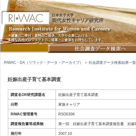
※蔵書のご寄付・資料のご提供、大学や企業における
多様な共同プロジェクトのご提案・ご参加をお待ちしています。
RIWAC・DA（リワック・データ・アーカイブ）
＞
社会調査データ検索結果一覧
妊娠出産子育て基本調査
調査名OR研究課題名
妊娠出産子育て基本調査
分野
家族キャリア
RIWAC管理番号
RSO0306
調査報告書等成果物
第一回 妊娠出産子育て基本調査報告書 妊娠期～
発行年
2007.10