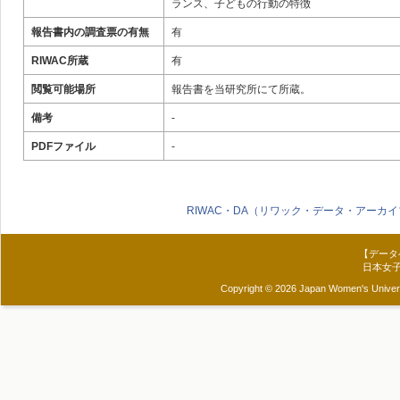
ランス、子どもの行動の特徴
報告書内の調査票の有無
有
RIWAC所蔵
有
閲覧可能場所
報告書を当研究所にて所蔵。
備考
-
PDFファイル
-
RIWAC・DA（リワック・データ・アーカイ
【データ
日本女
Copyright © 2026 Japan Women's Universit